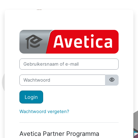
Ga naar hoofdinhoud
Avetica Partne
Gebruikersnaam of e-mail
Wachtwoord
Login
Wachtwoord vergeten?
Avetica Partner Programma